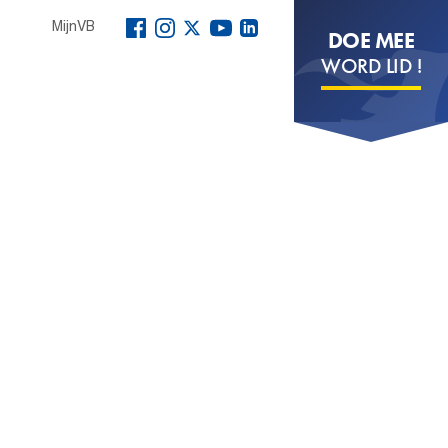
MijnVB
DOE MEE
WORD LID !