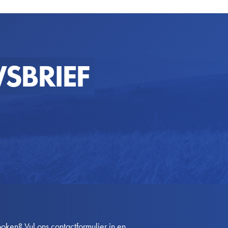
SBRIEF
ken? Vul ons contactformulier in en