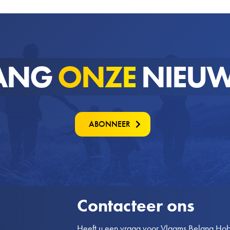
ANG
ONZE
NIEUW
ABONNEER
Contacteer ons
Heeft u een vraag voor Vlaams Belang Hobo